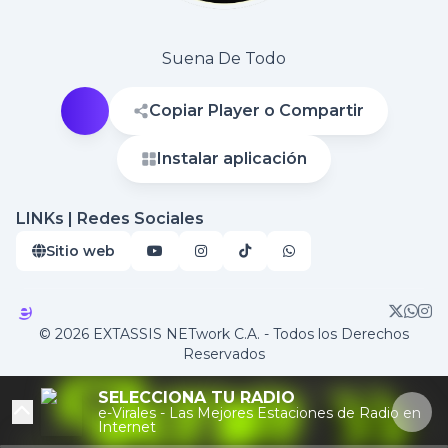
Suena De Todo
Copiar Player o Compartir
Instalar aplicación
LINKs | Redes Sociales
Sitio web
© 2026 EXTASSIS NETwork C.A. - Todos los Derechos
Reservados
Ya sonó en Skpe 95.7 FM
SELECCIONA TU RADIO
e-Virales - Las Mejores Estaciones de Radio en
TU
Internet
NOELIA