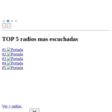
TOP 5
radios mas escuchadas
#1
#2
#3
#4
#5
Ver + radios