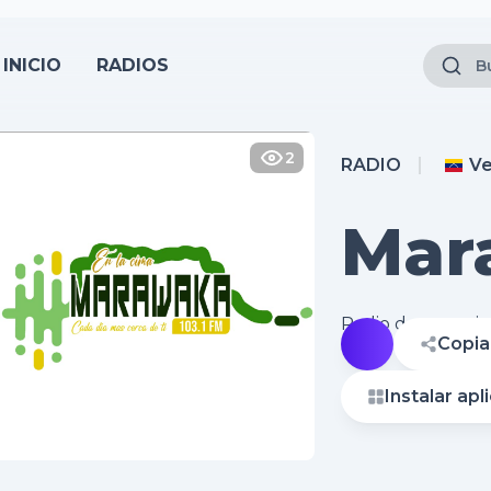
INICIO
RADIOS
2
RADIO
Ve
Mar
FM
Radio de otro niv
Copia
Instalar apl