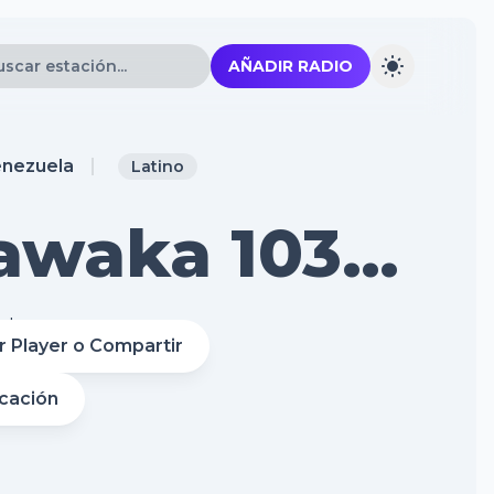
AÑADIR RADIO
nezuela
Latino
awaka 103.1
el
r Player o Compartir
icación