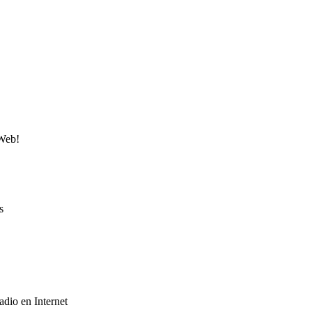
 Web!
s
adio en Internet