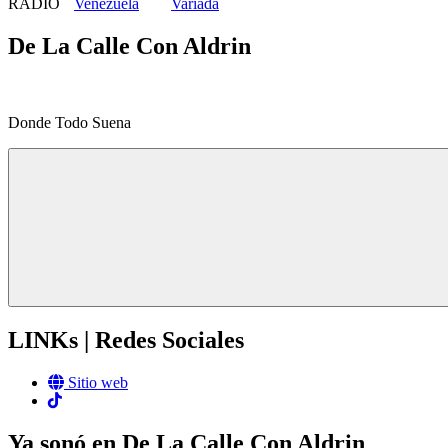
RADIO
Variada
De La Calle Con Aldrin
Donde Todo Suena
LINKs | Redes Sociales
Sitio web
Ya sonó en De La Calle Con Aldrin