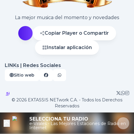
La mejor musica del momento y novedades
Copiar Player o Compartir
Instalar aplicación
LINKs | Redes Sociales
Sitio web
© 2026 EXTASSIS NETwork C.A. - Todos los Derechos
Reservados
Ya sonó en Agite Dj
SELECCIONA TU RADIO
e-Virales - Las Mejores Estaciones de Radio en
- Soltero - Hasta - La -
Internet
Y2mate