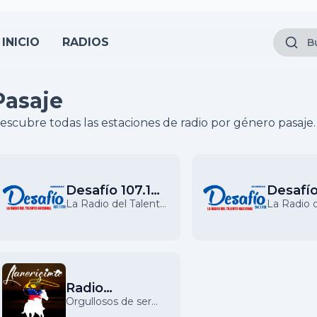
INICIO
RADIOS
Pasaje
escubre todas las estaciones de radio por género pasaje.
Desafío 107.1
Desafío
FM
FM
La Radio del Talento
La Radio 
Nacional
Nacional
Radio
Llanerísima
Orgullosos de ser
Llaneros